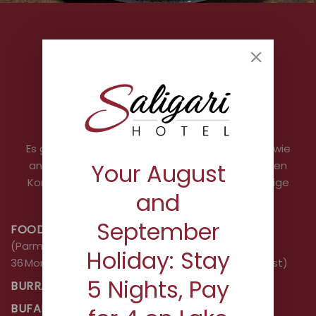
die Pizzeria
Es gibt mindestens 10 der klassischen Pizzen sowie
Your August
andere Pizzen, die sich durch die fantasievollsten
Kombinationen auszeichnen, von denen wir einige
and
Beispiele nennen:
September
FOOD VALLEY
(Parmaschinken, Grana‑Padano “Prati Stabili” mit
Holiday: Stay
36 Monaten Reifezeit und ein knuspriges Rucolanest)
5 Nights, Pay
BURRATA E ACCIUGHE
BUFALA E DATTERINI