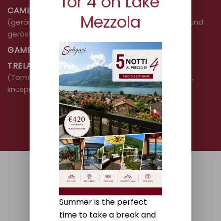
for 4 on Lake
CAMINO
Mezzola
(geräucherter Provola, Speck, geriebene Zucchini und
geröstete Paprika)
GAMBERI E PANCETTA
TRELA
(Tomate, Mozzarella, Taleggio, geriebene Zucchini,
knusprige Zwiebel)
Summer is the perfect
time to take a break and