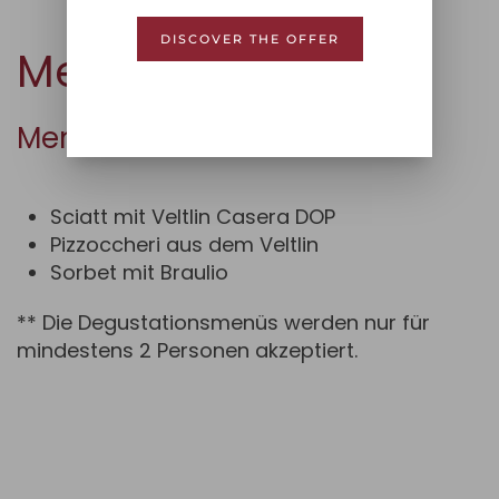
DISCOVER THE OFFER
Menü der Region
Menu Valtellina**
Sciatt mit Veltlin Casera DOP
Pizzoccheri aus dem Veltlin
Sorbet mit Braulio
** Die Degustationsmenüs werden nur für
mindestens 2 Personen akzeptiert.