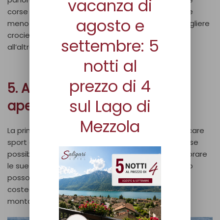
vacanza di
corse primaverili offrono un’atmosfera rilassante e
agosto e
meno affollata rispetto all’estate. Si possono scegliere
crociere turistiche oppure spostarsi da un paese
settembre: 5
all’altro con i traghetti di linea.
notti al
prezzo di 4
5. Attività sportive all’aria
sul Lago di
aperta
Mezzola
La primavera è anche la stagione ideale per praticare
sport all’aria aperta. Il Lago di Como offre numerose
possibilità, come il kayak e il SUP, perfetti per esplorare
le sue acque cristalline. Gli appassionati di ciclismo
possono percorrere le strade panoramiche che
costeggiano il lago o avventurarsi nei sentieri di
montagna con la mountain bike o l’e-bike.