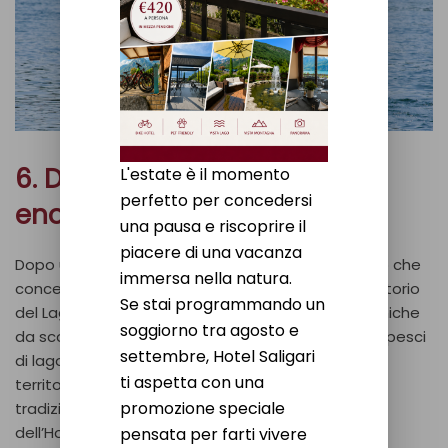
6. Degustazioni
L'estate è il momento
perfetto per concedersi
enogastronomiche
una pausa e riscoprire il
piacere di una vacanza
Dopo una giornata all’aria aperta, niente di meglio che
immersa nella natura.
concedersi una pausa all’insegna del gusto. Il territorio
Se stai programmando un
del Lago di Como offre eccellenze enogastronomiche
soggiorno tra agosto e
da scoprire nei ristoranti e nelle cantine locali. Dai pesci
settembre, Hotel Saligari
di lago ai formaggi della Valtellina, fino ai vini del
ti aspetta con una
territorio, ogni assaggio racconta la storia e la
promozione speciale
tradizione di questa terra.
La Trela
, il ristorante
dell’Hotel Saligari propone un menù che valorizza i
pensata per farti vivere