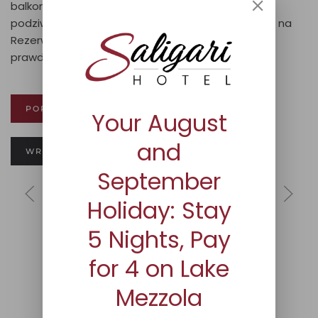
balkonowi o powierzchni 9 m², z którego można
podziwiać panoramę gór Valchiavenna oraz widok na
Rezerwat Przyrody Pian di Spagna, które stanowią
prawdziwą ucztę dla oczu i zbawienie dla duszy.
POPROŚ O INFORMACJE
Your August
and
WRÓĆ DO POKOI.
September
Holiday: Stay
5 Nights, Pay
for 4 on Lake
Mezzola