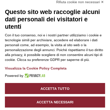
Rifiuta cookie non necessari ✕
Questo sito web raccoglie alcuni
dati personali dei visitatori e
utenti
Con il tuo consenso, noi e i nostri partner utilizziamo i cookie e
tecnologie simili per archiviare, accedere ed elaborare i dati
personali come, ad esempio, la visita al sito web o la
personalizzazione degli annunci. Poiché rispettiamo il tuo diritto
alla privacy, è possibile scegliere di non consentire alcuni tipi di
cookie. Clicca su preferenze GDPR per saperne di più.
Visualizza la Cookie Policy Completa
Powered by
Sede Legale:
A.W.U SRL
| Via Mario Copes, 397 - 23020 Verceia
(SO) | P.IVA/C.F.
01087130140
ACCETTA TUTTO
©
2026
Hotel Saligari. All rights reserved. Powered by
Noratech
.
4.63
BOOK NOW
POLITYKA PRYWATNOŚCI
COOKIE POLICY
ACCETTA NECESSARI
Out of 5 stars
29 Reviews
OŚWIADCZENIE O DOSTĘPNOŚCI