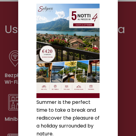
Usługi i udogodnienia
Bezpłatne połączenie
Telefon
Wi-Fi.
Summer is the perfect
time to take a break and
rediscover the pleasure of
Minibarek
Sejf
a holiday surrounded by
nature.