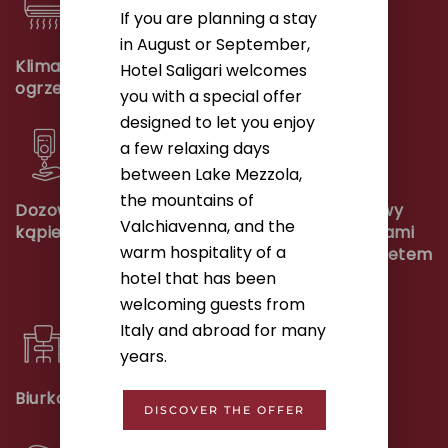
If you are planning a stay
in August or September,
Klimatyzacja i
Garderoba
Hotel Saligari welcomes
ogrzewanie
you with a special offer
designed to let you enjoy
a few relaxing days
between Lake Mezzola,
the mountains of
Dozownik z płynem do
Telewizor plazmowy
Valchiavenna, and the
kąpieli
40” full HD z kanałami
warm hospitality of a
satelitarnymi, pakietem
Sky i Wi-Fi
hotel that has been
welcoming guests from
Italy and abroad for many
years.
Biurko
Czajnik
DISCOVER THE OFFER