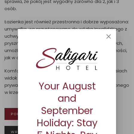
sprawia, że pokój jest wygodny zarówno dla 2, jak i 3
osób.
Łazienka jest również przestronna i dobrze wyposażona:
umywalka, wc przystosowane do wózka inwalidzkiego z
uchwytami po bokach oraz przestronna kabina
prysznicowa z krzesłem dla osób niepełnosprawnych,
umożliwiająca siedzenie i mycie bez żadnych trudności,
jak w domu.
Komfort pokoju uzupełnia zapierający dech w piersiach
widok na jezioro Mezzola, który można podziwiać z
Your August
prywatnego tarasu o powierzchni 25 m², wyposażonego
w krzesła i stoliki ogrodowe.
and
September
POPROŚ O INFORMACJE
Holiday: Stay
WRÓĆ DO POKOI.