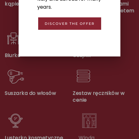
kąpieli
40” full HD z kanałami
years.
satelitarnymi, pakietem
Sky i Wi-Fi
DISCOVER THE OFFER
Biurko
Czajnik
Suszarka do włosów
Zestaw ręczników w
cenie
Lusterko kosmetyczne
Winda